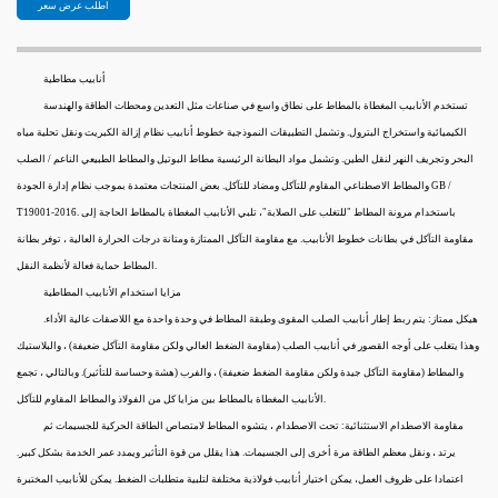
اطلب عرض سعر
أنابيب مطاطية
تستخدم الأنابيب المغطاة بالمطاط على نطاق واسع في صناعات مثل التعدين ومحطات الطاقة والهندسة
الكيميائية واستخراج البترول. وتشمل التطبيقات النموذجية خطوط أنابيب نظام إزالة الكبريت ونقل تحلية مياه
البحر وتجريف النهر لنقل الطين. وتشمل مواد البطانة الرئيسية مطاط البوتيل والمطاط الطبيعي الناعم / الصلب
والمطاط الاصطناعي المقاوم للتآكل ومضاد للتآكل. بعض المنتجات معتمدة بموجب نظام إدارة الجودة GB /
T19001-2016. باستخدام مرونة المطاط "للتغلب على الصلابة"، تلبي الأنابيب المغطاة بالمطاط الحاجة إلى
مقاومة التآكل في بطانات خطوط الأنابيب. مع مقاومة التآكل الممتازة ومتانة درجات الحرارة العالية ، توفر بطانة
المطاط حماية فعالة لأنظمة النقل.
مزايا استخدام الأنابيب المطاطية
هيكل ممتاز: يتم ربط إطار أنابيب الصلب المقوى وطبقة المطاط في وحدة واحدة مع اللاصقات عالية الأداء.
وهذا يتغلب على أوجه القصور في أنابيب الصلب (مقاومة الضغط العالي ولكن مقاومة التآكل ضعيفة) ، والبلاستيك
والمطاط (مقاومة التآكل جيدة ولكن مقاومة الضغط ضعيفة) ، والفرب (هشة وحساسة للتأثير). وبالتالي ، تجمع
الأنابيب المغطاة بالمطاط بين مزايا كل من الفولاذ والمطاط المقاوم للتآكل.
مقاومة الاصطدام الاستثنائية: تحت الاصطدام ، يتشوه المطاط لامتصاص الطاقة الحركية للجسيمات ثم
يرتد ، ونقل معظم الطاقة مرة أخرى إلى الجسيمات. هذا يقلل من قوة التأثير ويمدد عمر الخدمة بشكل كبير.
اعتمادا على ظروف العمل، يمكن اختيار أنابيب فولاذية مختلفة لتلبية متطلبات الضغط. يمكن للأنابيب المختبرة