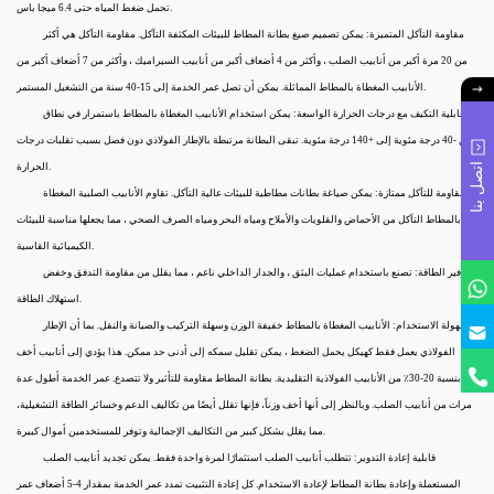
تحمل ضغط المياه حتى 6.4 ميجا باس.
مقاومة التآكل المتميزة: يمكن تصميم صيغ بطانة المطاط للبيئات المكثفة التآكل. مقاومة التآكل هي أكثر
من 20 مرة أكبر من أنابيب الصلب ، وأكثر من 4 أضعاف أكبر من أنابيب السيراميك ، وأكثر من 7 أضعاف أكبر من
الأنابيب المغطاة بالمطاط المماثلة. يمكن أن تصل عمر الخدمة إلى 15-40 سنة من التشغيل المستمر.
قابلية التكيف مع درجات الحرارة الواسعة: يمكن استخدام الأنابيب المغطاة بالمطاط باستمرار في نطاق
من -40 درجة مئوية إلى +140 درجة مئوية. تبقى البطانة مرتبطة بالإطار الفولاذي دون فصل بسبب تقلبات درجات
اتصل بنا
الحرارة.
مقاومة للتآكل ممتازة: يمكن صياغة بطانات مطاطية للبيئات عالية التآكل. تقاوم الأنابيب الصلبية المغطاة
بالمطاط التآكل من الأحماض والقلويات والأملاح ومياه البحر ومياه الصرف الصحي ، مما يجعلها مناسبة للبيئات
الكيميائية القاسية.
توفير الطاقة: تصنع باستخدام عمليات البثق ، والجدار الداخلي ناعم ، مما يقلل من مقاومة التدفق وخفض
استهلاك الطاقة.
سهولة الاستخدام: الأنابيب المغطاة بالمطاط خفيفة الوزن وسهلة التركيب والصيانة والنقل. بما أن الإطار
الفولاذي يعمل فقط كهيكل يحمل الضغط ، يمكن تقليل سمكه إلى أدنى حد ممكن. هذا يؤدي إلى أنابيب أخف
بنسبة 20-30٪ من الأنابيب الفولاذية التقليدية. بطانة المطاط مقاومة للتأثير ولا تتصدع. عمر الخدمة أطول عدة
مرات من أنابيب الصلب. وبالنظر إلى أنها أخف وزناً، فإنها تقلل أيضًا من تكاليف الدعم وخسائر الطاقة التشغيلية،
مما يقلل بشكل كبير من التكاليف الإجمالية وتوفر للمستخدمين أموال كبيرة.
قابلية إعادة التدوير: تتطلب أنابيب الصلب استثمارًا لمرة واحدة فقط. يمكن تجديد أنابيب الصلب
المستعملة وإعادة بطانة المطاط لإعادة الاستخدام. كل إعادة التثبيت تمدد عمر الخدمة بمقدار 4-5 أضعاف عمر