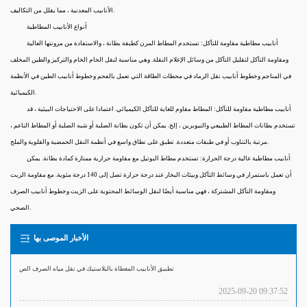
الأنابيب المعدنية ، مما يقلل من التكاليف.
أنواع الأنابيب المطاطية
أنابيب مطاطية مقاومة للتآكل: تستخدم المطاط المرن كطبقة بطانة ، والاستفادة من مرونتها العالية
ومقاومة التآكل لتقليل التآكل من وسائل الإعلام النقلة. وهي مناسبة لنقل الخام الخام والتركيز والطين المخلف
في المناجم وخطوط أنابيب نقل الرماد في محطات الطاقة التي تعمل بالفحم وخطوط أنابيب الطين في الأنظمة
الكيميائية.
أنابيب مطاطية مقاومة للتآكل: المطاط مقاوم للغاية للتآكل الكيميائي. اعتمادا على الاحتياجات البيئية ، قد
تستخدم بطانات المطاط الطبيعي والنيوبرين ، إلخ. يمكن أن تكون بطانة الصلبة أو شبه الصلبة أو المطاط الناعم ،
مرتبة بالتناوب أو في طبقات متعددة. تطبق على نطاق واسع في أنظمة النقل الحمضية والقلوية والملح.
أنابيب مطاطية عالية درجة الحرارة: تستخدم مطاط البوتيل مع مقاومة حرارية ممتازة كمادة بطانة. يمكن
أن تعمل باستمرار في وسائط التآكل وبيئات البخار عند درجة حرارة تصل إلى 140 درجة مئوية. مع مقاومة الزيت
ومقاومة التآكل المشتركة ، فهي مناسبة أيضًا لنقل الوسائط المحتوية على الزيت وخطوط أنابيب الصرف
الصحي.
الأخبار الموصى بها
تطبيق الأنابيب المغطاة بالبلاستيك في نقل مياه الصرف الص
2025-09-20 09:37:52