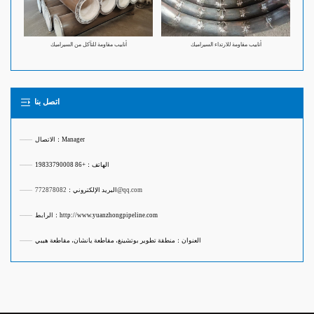
أنابيب مقاومة للارتداء السيراميك
أنابيب مقاومة للتآكل من السيراميك
اتصل بنا
الاتصال：Manager
——
الهاتف：+86 19833790008
——
772878082@qq.com
البريد الإلكتروني：
——
الرابط：http://www.yuanzhongpipeline.com
——
العنوان：منطقة تطوير بوتشينغ، مقاطعة يانشان، مقاطعة هيبي
——