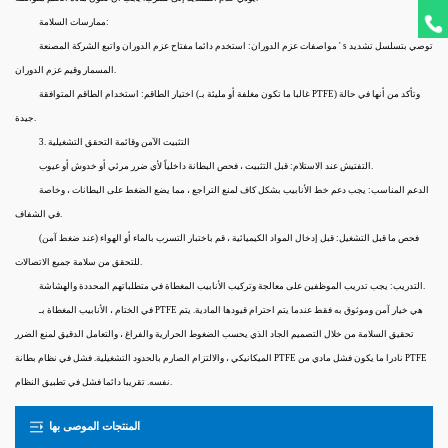
ممارسات السلامة:
مواصفات عزم الدوران: استخدم دائما مفتاح عزم الدوران واتبع الشركة المصنعة ' s توصي بتسلسل تشديد
المسمار وقيم عزم الدوران.
اختيار الطاقم: استخدام الطاقم المتوافقة (غالبا ما تكون مغلفة أو مليئة بـ PTFE) وتأكد من أنها في حالة
جيدة.
3. التثبيت الآمن وقائمة التحقق التشغيلية
التفتيش عند الاستلام: قبل التثبيت ، فحص البطانة داخلياً لأي ضرر مرئي أو خدوش أو عيوب.
الدعم المناسب: يجب دعم خط الأنابيب بشكل كاف لمنع التراجع ، مما يضع الضغط على البطانات ، وخاصة
في الشفاف.
فحص ما قبل التشغيل: قبل إدخال المواد الكيميائية ، قم باختبار التسرب بالماء أو الهواء (عند ضغط آمن)
للتحقق من سلامة جميع الاتصالات.
التدريب: يجب تدريب الموظفين على معالجة وتركيب الأنابيب المغطاة في متطلباتهم المحددة والهشاشة.
في الختام ، الأنابيب المغطاة بـ PTFE هي خيار آمن وموثوق به فقط عندما يتم احترام قيودها المادية. يتم
تحقيق السلامة من خلال التصميم الجاد الذي يحسب الضغوط الحرارية والفراغ ، والتعامل الدقيق لمنع الضرر
الميكانيكي ، والالتزام الصارم بالحدود التشغيلية. فشل في نظام بطانة PTFE نادرا ما يكون فشل مادي من PTFE
نفسه. تقريبا دائما فشل في تطبيق النظام.
المنتجات الموصى بها