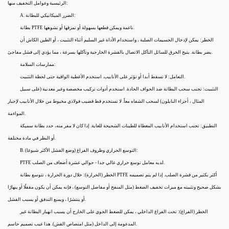
الرئيسية وعوامل التخفيف منها:
A. الضرر الميكانيكي للبطانة:
بطانة PTFE ناعمة ويمكن قطعها بسهولة أو تمزقها أو تشوهها.
الخطر: يمكن لإدخال الجسيمات الصلبة ، واستخدام الأداة غير السليم أثناء التثبيت ، أو الطين الكاش أن
يضر بطانة. يتيح الخرق للسائل التآكل الاتصال بالقشرة الخارجية وتآكلها بسرعة ، مما يؤدي إلى فشل مفاجئ.
ممارسات السلامة:
التعامل: لا تسقط أبدا أو تؤثر على الأنابيب. استخدم الأغطية الواقية حتى لحظة التثبيت.
التثبيت: تجنب سحب البطانة ضد الحواف الحادة. استخدم أدوات تركيب مخصصة وغير معدنية (على سبيل
المثال ، أجزاء النايلون) لسحب الشفاه معاً. لا تستخدم قط قضيب فولاذي مخيوط من خلال الأنابيب لإجبار
المواءمة.
التطبيق: تجنب استخدام الأنابيب المغطاة للطينات الشحيحة للغاية. إذا كان لا مفر منه، حدد بطانة سميكة
أو النظر في مادة مختلفة.
B. التوسع الحراري وظروف الفراغ (وضع الفشل الأكثر شيوعا):
PTFE لديه معامل توسع حراري عالي جدا - حوالي عشرة أضعاف من الصلب.
الخطر (الحرارة): خلال دورة الحرارة ، تتوسع بطانة PTFE أكثر بكثير من قشرة الصلب. إذا لم يتم تصميمه
بشكل صحيح وتثبيته مع ميزات تخفيف الضغط (مثل المنفخ أو مفاصل التوسع) ، فإنه يمكن أن يكون مقفلًا أو ينهارًا
أو ينتشرًا ، ويمنع التدفق أو يسبب الفشل.
الخطر (الفراغ): تحت الفراغ الداخلي ، يمكن للضغط الجوي على الخارج أن يسبب انهيار البطانة غير
المدعومة إلى الداخل (مثل امتصاص القش). هذا عيب تصميم حاسم.