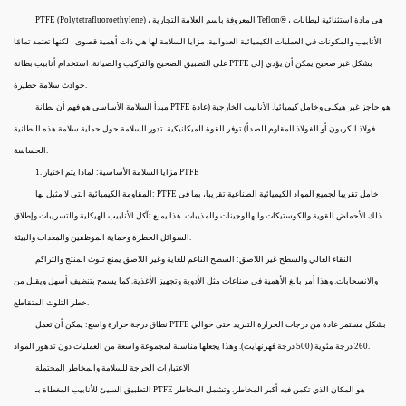
PTFE (Polytetrafluoroethylene) ، المعروفة باسم العلامة التجارية Teflon® ، هي مادة استثنائية لبطانات
الأنابيب والمكونات في العمليات الكيميائية العدوانية. مزايا السلامة لها هي ذات أهمية قصوى ، لكنها تعتمد تمامًا
على التطبيق الصحيح والتركيب والصيانة. استخدام أنابيب بطانة PTFE بشكل غير صحيح يمكن أن يؤدي إلى
حوادث سلامة خطيرة.
مبدأ السلامة الأساسي هو فهم أن بطانة PTFE هو حاجز غير هيكلي وخامل كيميائيا. الأنابيب الخارجية (عادة
فولاذ الكربون أو الفولاذ المقاوم للصدأ) توفر القوة الميكانيكية. تدور السلامة حول حماية سلامة هذه البطانية
الحساسة.
1. مزايا السلامة الأساسية: لماذا يتم اختيار PTFE
المقاومة الكيميائية التي لا مثيل لها: PTFE خامل تقريبا لجميع المواد الكيميائية الصناعية تقريبا، بما في
ذلك الأحماض القوية والكوستيكات والهالوجينات والمذيبات. هذا يمنع تآكل الأنابيب الهيكلية والتسريبات وإطلاق
السوائل الخطرة وحماية الموظفين والمعدات والبيئة.
النقاء العالي والسطح غير اللاصق: السطح الناعم للغاية وغير اللاصق يمنع تلوث المنتج والتراكم
والانسحابات. وهذا أمر بالغ الأهمية في صناعات مثل الأدوية وتجهيز الأغذية. كما يسمح بتنظيف أسهل ويقلل من
خطر التلوث المتقاطع.
نطاق درجة حرارة واسع: يمكن أن تعمل PTFE بشكل مستمر عادة من درجات الحرارة التبريد حتى حوالي
260 درجة مئوية (500 درجة فهرنهايت). وهذا يجعلها مناسبة لمجموعة واسعة من العمليات دون تدهور المواد.
الاعتبارات الحرجة للسلامة والمخاطر المحتملة
التطبيق السيئ للأنابيب المغطاة بـ PTFE هو المكان الذي تكمن فيه أكبر المخاطر. وتشمل المخاطر