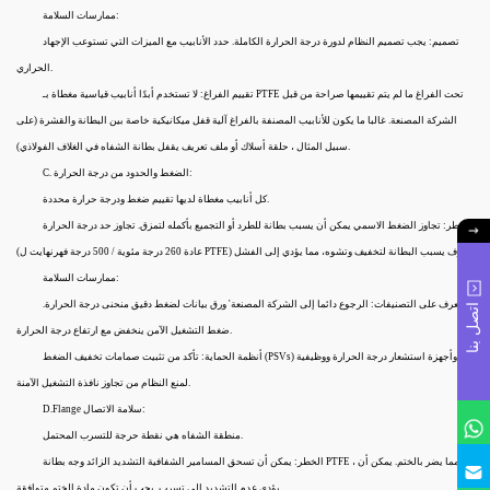
ممارسات السلامة:
تصميم: يجب تصميم النظام لدورة درجة الحرارة الكاملة. حدد الأنابيب مع الميزات التي تستوعب الإجهاد
الحراري.
تقييم الفراغ: لا تستخدم أبدًا أنابيب قياسية مغطاة بـ PTFE تحت الفراغ ما لم يتم تقييمها صراحة من قبل
الشركة المصنعة. غالبا ما يكون للأنابيب المصنفة بالفراغ آلية قفل ميكانيكية خاصة بين البطانة والقشرة (على
سبيل المثال ، حلقة أسلاك أو ملف تعريف يقفل بطانة الشفاه في الغلاف الفولاذي).
C. الضغط والحدود من درجة الحرارة:
كل أنابيب مغطاة لديها تقييم ضغط ودرجة حرارة محددة.
الخطر: تجاوز الضغط الاسمي يمكن أن يسبب بطانة للطرد أو التجميع بأكمله لتمزق. تجاوز حد درجة الحرارة
(عادة 260 درجة مئوية / 500 درجة فهرنهايت ل PTFE) سوف يسبب البطانة لتخفيف وتشوه، مما يؤدي إلى الفشل.
ممارسات السلامة:
تعرف على التصنيفات: الرجوع دائما إلى الشركة المصنعة' ورق بيانات لضغط دقيق منحنى درجة الحرارة.
اتصل بنا
ضغط التشغيل الآمن ينخفض مع ارتفاع درجة الحرارة.
أنظمة الحماية: تأكد من تثبيت صمامات تخفيف الضغط (PSVs) وأجهزة استشعار درجة الحرارة ووظيفية
لمنع النظام من تجاوز نافذة التشغيل الآمنة.
D.Flange سلامة الاتصال:
منطقة الشفاه هي نقطة حرجة للتسرب المحتمل.
الخطر: يمكن أن تسحق المسامير الشفافية التشديد الزائد وجه بطانة PTFE ، مما يضر بالختم. يمكن أن
يؤدي عدم التشديد إلى تسرب. يجب أن تكون مادة الختم متوافقة.